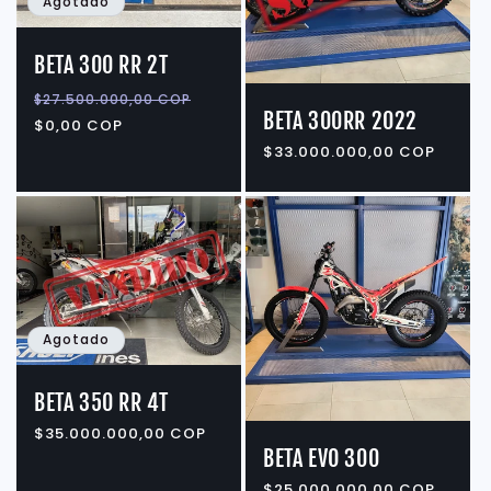
Agotado
BETA 300 RR 2T
Precio
Precio
$27.500.000,00 COP
BETA 300RR 2022
habitual
de
$0,00 COP
oferta
Precio
$33.000.000,00 COP
habitual
Agotado
BETA 350 RR 4T
Precio
$35.000.000,00 COP
habitual
BETA EVO 300
Precio
$25.000.000,00 COP