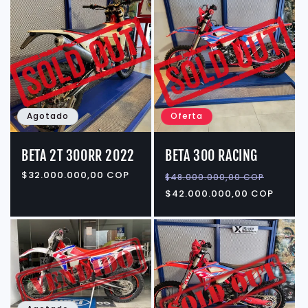
Agotado
Oferta
BETA 2T 300RR 2022
BETA 300 RACING
Precio
$32.000.000,00 COP
Precio
Preci
$48.000.000,00 COP
habitual
habitual
de
$42.000.000,00 COP
ofert