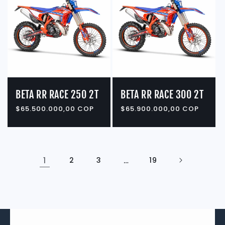
BETA RR RACE 250 2T
BETA RR RACE 300 2T
Precio
$65.500.000,00 COP
Precio
$65.900.000,00 COP
habitual
habitual
1
2
3
…
19