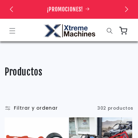
Ir
directamente
 TIENDA
¡PROMOCIONES!
al contenido
Carrito
C
Productos
o
l
e
Filtrar y ordenar
302 productos
c
c