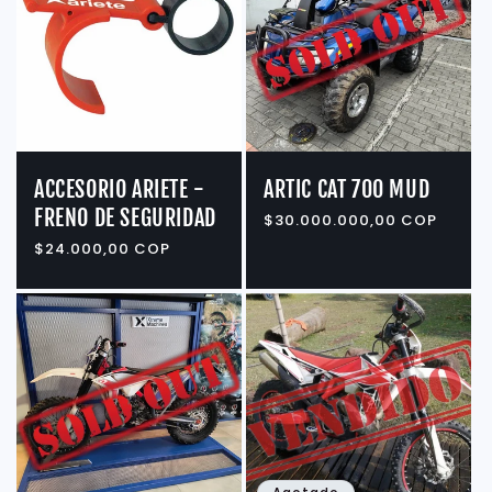
i
ó
n
:
ACCESORIO ARIETE -
ARTIC CAT 700 MUD
FRENO DE SEGURIDAD
Precio
$30.000.000,00 COP
habitual
Precio
$24.000,00 COP
habitual