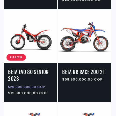
habitual
Oferta
BETA EVO 80 SENIOR
BETA RR RACE 200 2T
2023
Precio
$58.900.000,00 COP
habitual
Precio
Precio
$25.000.000,00 COP
habitual
de
$19.900.000,00 COP
oferta