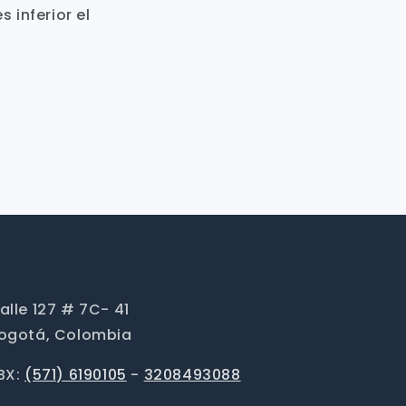
 inferior el
alle 127 # 7C- 41
ogotá, Colombia
BX:
(571) 6190105
-
3208493088