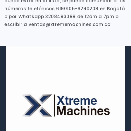
puede estar en la lista, se puede comunicar a los
números telefónicos 6190105-6290208 en Bogotá
o por Whatsapp 3208493088 de 12am a 7pm o
escribir a ventas@xtrememachines.com.co