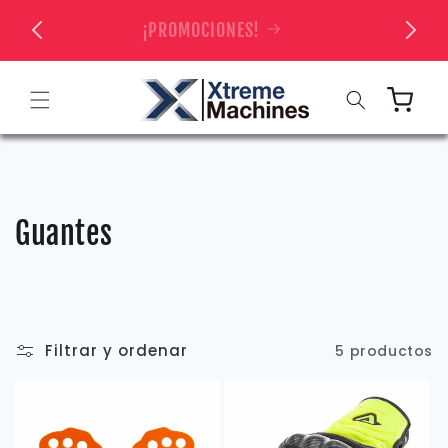
Ir
directamente
 TIENDA
¡PROMOCIONES!
al contenido
Carrito
C
Guantes
o
l
e
Filtrar y ordenar
5 productos
c
c