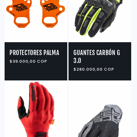
i
ó
n
:
PROTECTORES PALMA
GUANTES CARBÓN G
3.0
Precio
$39.000,00 COP
habitual
Precio
$280.000,00 COP
habitual