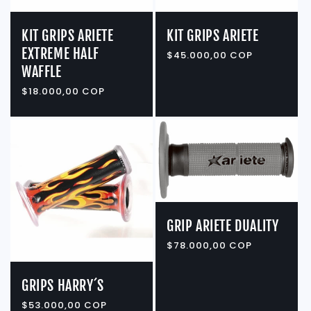
KIT GRIPS ARIETE
KIT GRIPS ARIETE
EXTREME HALF
Precio
$45.000,00 COP
habitual
WAFFLE
Precio
$18.000,00 COP
habitual
GRIP ARIETE DUALITY
Precio
$78.000,00 COP
habitual
GRIPS HARRY´S
Precio
$53.000,00 COP