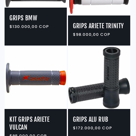
i
ó
GRIPS BMW
GRIPS ARIETE TRINITY
n
Precio
$130.000,00 COP
habitual
Precio
$98.000,00 COP
:
habitual
KIT GRIPS ARIETE
GRIPS ALU RUB
VULCAN
Precio
$172.000,00 COP
habitual
Precio
$95.000,00 COP