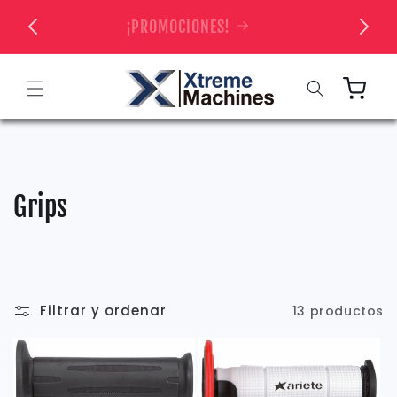
Ir
directamente
 TIENDA
¡PROMOCIONES!
al contenido
Carrito
C
Grips
o
l
e
Filtrar y ordenar
13 productos
c
c