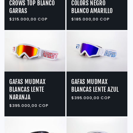
CROWS TOP BLANCO
COLORS NEGRO
GARRAS
BLANCO AMARILLO
Precio
$215.000,00 COP
Precio
$185.000,00 COP
habitual
habitual
GAFAS MUDMAX
GAFAS MUDMAX
BLANCAS LENTE
BLANCAS LENTE AZUL
NARANJA
Precio
$395.000,00 COP
habitual
Precio
$395.000,00 COP
habitual