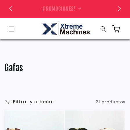
Ir
directamente
 TIENDA
¡PROMOCIONES!
al contenido
Carrito
C
Gafas
o
l
e
Filtrar y ordenar
21 productos
c
c