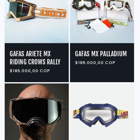
i
ó
n
:
GAFAS ARIETE MX
GAFAS MX PALLADIUM
RIDING CROWS RALLY
Precio
$185.000,00 COP
habitual
Precio
$185.000,00 COP
habitual