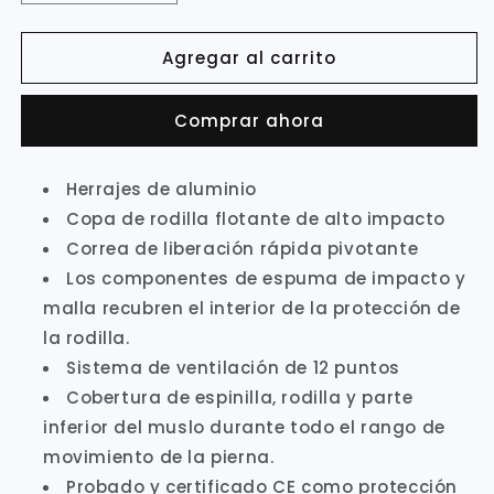
cantidad
cantidad
para
para
Agregar al carrito
RODILLERAS
RODILLERAS
FLY
FLY
5
5
Comprar ahora
PIVOT
PIVOT
NEGRO/ROJO
NEGRO/ROJO
Herrajes de aluminio
Copa de rodilla flotante de alto impacto
Correa de liberación rápida pivotante
Los componentes de espuma de impacto y
malla recubren el interior de la protección de
la rodilla.
Sistema de ventilación de 12 puntos
Cobertura de espinilla, rodilla y parte
inferior del muslo durante todo el rango de
movimiento de la pierna.
Probado y certificado CE como protección