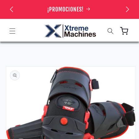
Ir
directamente
 TIENDA
¡PROMOCIONES!
al contenido
Carrito
Ir
directamente
a la
información
del producto