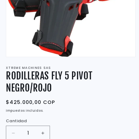
Abrir
elemento
XTREME MACHINES SAS
multimedia
RODILLERAS FLY 5 PIVOT
1
en
una
NEGRO/ROJO
ventana
modal
Precio
$425.000,00 COP
habitual
Impuestos incluidos.
Cantidad
Reducir
Aumentar